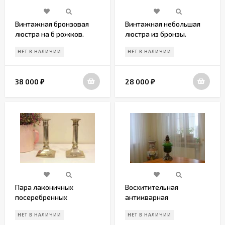
Винтажная бронзовая
Винтажная небольшая
люстра на 6 рожков.
люстра из бронзы.
Европа.
Европа. 20 век.
НЕТ В НАЛИЧИИ
НЕТ В НАЛИЧИИ
38 000
28 000
₽
₽
Пара лаконичных
Восхитительная
посеребренных
антикварная
подсвечников. Европа.
керосиновая лампа.
НЕТ В НАЛИЧИИ
НЕТ В НАЛИЧИИ
Середина 20в.
Европа. Начало 20 века