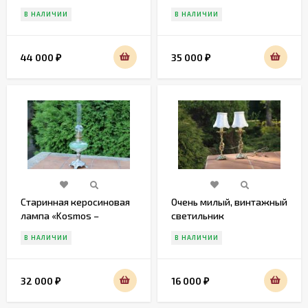
лампа. "IDEAL 15. PRIMA I.
В НАЛИЧИИ
В НАЛИЧИИ
BERLIN"
44 000
35 000
₽
₽
Старинная керосиновая
Очень милый, винтажный
лампа «Kosmos –
светильник
Brenner», Франция, нач.
В НАЛИЧИИ
В НАЛИЧИИ
20 в.
32 000
16 000
₽
₽