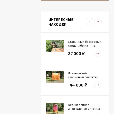
Итальянский
живописный
фарфоровый
ИНТЕРЕСНЫЕ
27 000
светильник
₽
НАХОДКИ
Старинный бронзовый
канделябр на пять
свечей. Конец 19 века
27 000
₽
Итальянский
старинный секретер-
бюро
144 000
₽
Великолепная
антикварная витрина
маркетри