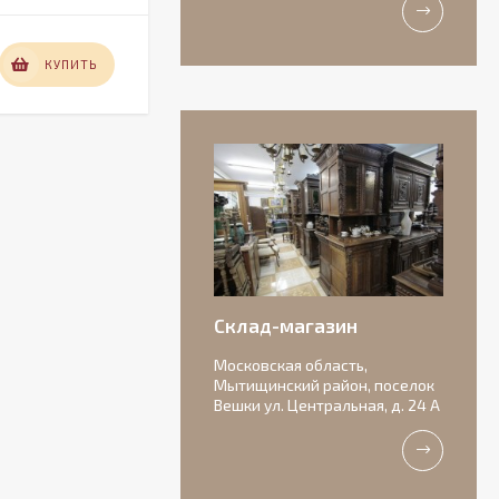
22 000
КУПИТЬ
КУПИТЬ
₽
Антикварная
бисквитная
композиция с
156 000
подписью автора.
₽
Склад-магазин
Московская область,
Мытищинский район, поселок
Вешки ул. Центральная, д. 24 А
Очаровательные
старинные роузбоулы.
Идеальное состояние.
11 000
₽