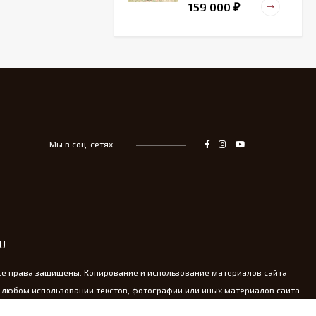
159 000
₽
Старинный
деревянный зольник
39 000
₽
Мы в соц. сетях
Тарелка для
сервировка Жар-птица
- На удачу
14 000
₽
Винтажная охотничья
RU
пороховница из латуни
13 800
₽
се права защищены. Копирование и использование материалов сайта
 любом использовании текстов, фотографий или иных материалов сайта
oldkomod.ru обязательна.