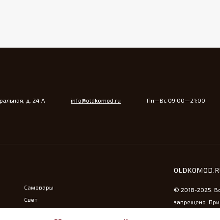
альная, д. 24 А
info@oldkomod.ru
Пн—Вс 09:00—21:00
OLDKOMOD.
Самовары
© 2018-2025. В
Свет
запрещено. При
Утюжная тема
ссылка на сайт 