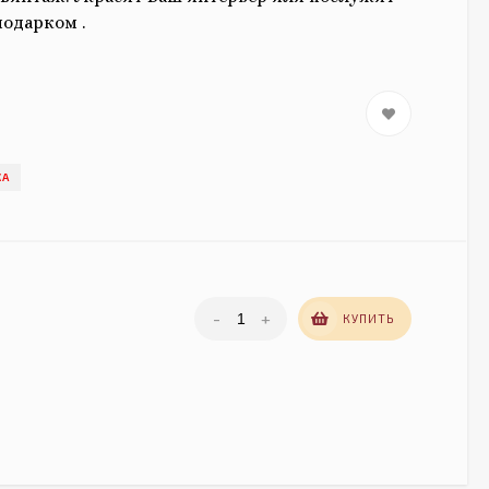
одарком .
КА
-
+
КУПИТЬ