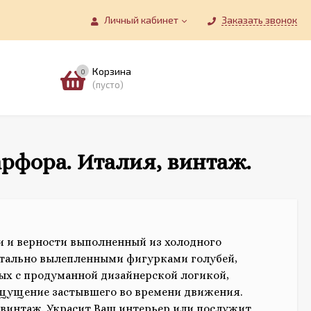
Личный кабинет
Заказать звонок
Корзина
0
(пусто)
арфора. Италия, винтаж.
 и верности выполненный из холодного
етально вылепленными фигурками голубей,
х с продуманной дизайнерской логикой,
щущение застывшего во времени движения.
винтаж. Украсит Ваш интерьер или послужит