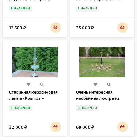
Начало 20 века
лампа. "IDEAL 15. PRIMA I.
В НАЛИЧИИ
В НАЛИЧИИ
BERLIN"
13 500
35 000
₽
₽
Старинная керосиновая
Очень интересная,
лампа «Kosmos –
необычная люстра из
Brenner», Франция, нач.
латуни.
В НАЛИЧИИ
В НАЛИЧИИ
20 в.
32 000
69 000
₽
₽