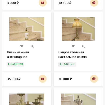
3 000
10 300
₽
₽
Очень нежная
Очаровательная
антикварная
настольная лампа
керосиновая лампа.
В НАЛИЧИИ
В НАЛИЧИИ
Ручная роспись
35 000
36 000
₽
₽