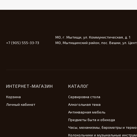
Дубовая газетница с
резными элементами
33 000
₽
МО, г. Мытищи, ул. Коммунистическая, д. 1
Старинный канделябр
+7 (905) 555-33-73
МО, Мытищинский район, пос. Вешки, ул. Центр
на три свечи
39 000
₽
Старинные канделябры
на три свечи
ИНТЕРНЕТ-МАГАЗИН
КАТАЛОГ
44 000
₽
Корзина
Сервировка стола
Личный кабинет
Алкогольная тема
Антикварная мебель
Винтажная супница из
Предметы быта и обихода
фарфора
Часы, механизмы, барометры и терм
24 500
₽
Колокольчики и музыкальные инстру