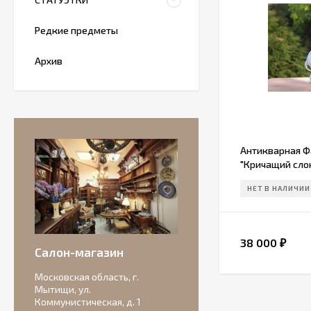
Редкие предметы
Архив
Антикварная Ф
"Кричащий слон"
года.
НЕТ В НАЛИЧИИ
Антикварная
бисквитная
композиция с
38 000
₽
156 000
подписью автора.
₽
Салон-магазин
Московская область, г.
Мытищи, ул.
Коммунистическая, д. 1
Очаровательные