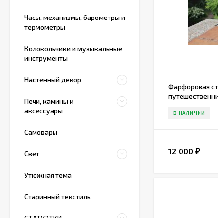
Часы, механизмы, барометры и
термометры
Колокольчики и музыкальные
инструменты
Настенный декор
Фарфоровая ст
путешественник
Печи, камины и
Германия 20 ве
аксессуары
В НАЛИЧИИ
Самовары
12 000
₽
Свет
Утюжная тема
Старинный текстиль
СТАТУЭТКИ