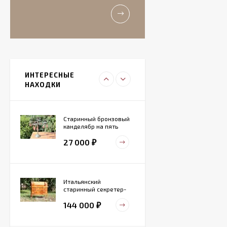
старинные роузбоулы.
Идеальное состояние.
11 000
₽
Итальянский
живописный
фарфоровый
ИНТЕРЕСНЫЕ
27 000
светильник
₽
НАХОДКИ
Старинный бронзовый
канделябр на пять
свечей. Конец 19 века
27 000
₽
Итальянский
старинный секретер-
бюро
144 000
₽