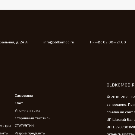
альная, д. 24 А
info@oldkomod.ru
Пн—Вс 09:00—21:00
OLDKOMOD.
Самовары
© 2018-2025. В
Свет
запрещено. При
Утюжная тема
ссылка на сайт 
Старинный текстиль
ИП Шахрай Вале
ометры
СТАТУЭТКИ
ИНН: 770700169
менты
Редкие предметы
ОГРНИП: 30977