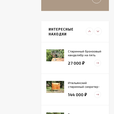
₽
Итальянский
живописный
фарфоровый
ИНТЕРЕСНЫЕ
27 000
светильник
₽
НАХОДКИ
Старинный бронзовый
канделябр на пять
свечей. Конец 19 века
27 000
₽
Итальянский
старинный секретер-
бюро
144 000
₽