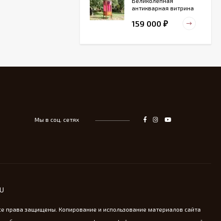
Великолепная
антикварная витрина
маркетри
159 000
₽
Старинный
деревянный зольник
39 000
₽
Мы в соц. сетях
Тарелка для
сервировка Жар-птица
- На удачу
14 000
₽
Винтажная охотничья
RU
пороховница из латуни
13 800
₽
се права защищены. Копирование и использование материалов сайта