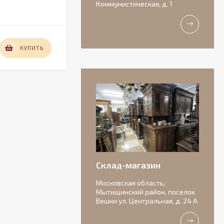
Коммунистическая, д. 1
В НАЛИЧИИ
12 000
КУПИТЬ
КУПИТЬ
₽
Антикварная
бисквитная
композиция с
156 000
подписью автора.
₽
Склад-магазин
Московская область,
Мытищинский район, поселок
Вешки ул. Центральная, д. 24 А
Очаровательные
старинные роузбоулы.
Идеальное состояние.
11 000