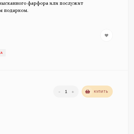
зысканного фарфора или послужит
м подарком.
КА
-
+
КУПИТЬ