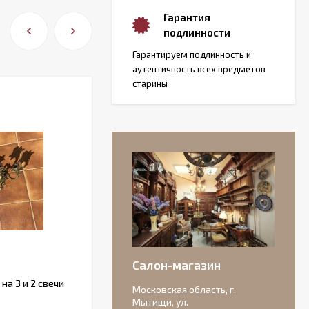
Гарантия
подлинности
Гарантируем подлинность и
аутентичность всех предметов
старины
Салон-магазин
а 3 и 2 свечи
Французский набор ножей с
Московская область, г.
рукоятками из рога.
Мытищи, ул.