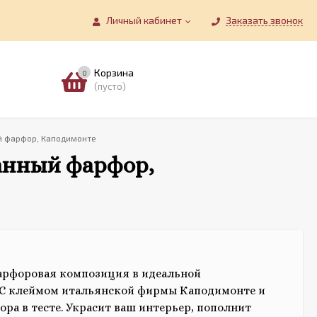
Личный кабинет
Заказать звонок
Корзина
0
(пусто)
ый фарфор, Каподимонте
ванный фарфор,
арфоровая композиция в идеальной
 С клеймом итальянской фирмы Каподимонте и
ора в тесте. Украсит ваш интерьер, пополнит