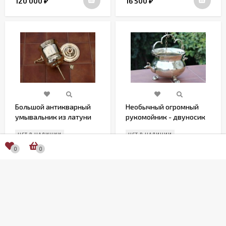
120 000
16 500
₽
₽
Большой антикварный
Необычный огромный
умывальник из латуни
рукомойник - двуносик
из латуни
НЕТ В НАЛИЧИИ
НЕТ В НАЛИЧИИ
0
0
23 300
25 000
₽
₽