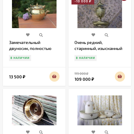
-10 000
₽
Замечательный
Очень редкий,
двуносик, полностью
старинный, изысканный
латунный. Удобно пить и
комплект для умывания
В НАЛИЧИИ
В НАЛИЧИИ
мыть руки
119 000
₽
13 500
₽
109 000
₽