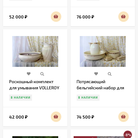
52 000
76 000
₽
₽
Роскошный комплект
Потрясающий
для умывания VOLLEROY
бельгийский набор для
& BOCH
умывания Antique Boch
В НАЛИЧИИ
В НАЛИЧИИ
LA Louviere
42 000
74 500
₽
₽
-8%