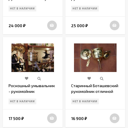
Европа. Начало 20 века
никеле.Европа.Начало 20
НЕТ В НАЛИЧИИ
НЕТ В НАЛИЧИИ
24 000
25 000
₽
₽
Роскошный умывальник
Старинный Боташевский
- рукомойник
рукомойник отличной
прекрасного качества
антикварной
НЕТ В НАЛИЧИИ
НЕТ В НАЛИЧИИ
сохранности
17 500
16 900
₽
₽