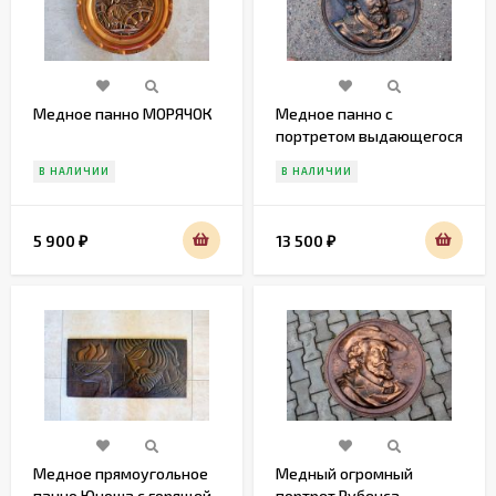
Медное панно МОРЯЧОК
Медное панно с
портретом выдающегося
РУБИНСА
В НАЛИЧИИ
В НАЛИЧИИ
5 900
13 500
₽
₽
Медное прямоугольное
Медный огромный
панно Юноша с горящей
портрет Рубенса.