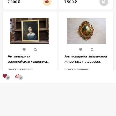
7 900
7 500
₽
₽
Антикварная
Антикварная пейзажная
европейская живопись.
живопись на дереве.
Портрет
Европа. Начало 20 века
НЕТ В НАЛИЧИИ
НЕТ В НАЛИЧИИ
0
0
68 000
17 500
₽
₽