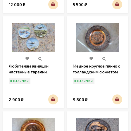
12 000
5 500
₽
₽
Любителям авиации
Медное круглое панно с
настенные тарелки.
голландским сюжетом
Европа. Середина 20
В НАЛИЧИИ
В НАЛИЧИИ
века
2 900
9 800
₽
₽