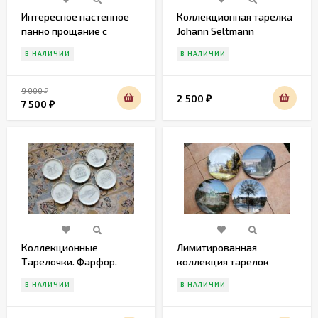
Интересное настенное
Коллекционная тарелка
панно прощание с
Johann Seltmann
картошкой
Vohenstrau. Европа.
В НАЛИЧИИ
В НАЛИЧИИ
Начало 20 века
9 000
₽
2 500
₽
7 500
₽
Коллекционные
Лимитированная
Тарелочки. Фарфор.
коллекция тарелок
Fürstenberg. Германия
"парки и сады
В НАЛИЧИИ
В НАЛИЧИИ
Дюссельдорфа"