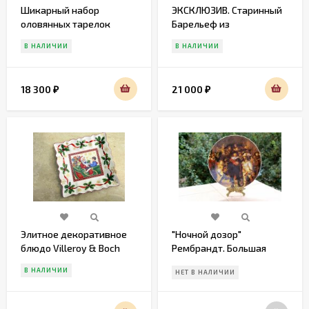
Шикарный набор
ЭКСКЛЮЗИВ. Старинный
оловянных тарелок
Барельеф из
ОХОТА
воска.Европа. Конец 19
В НАЛИЧИИ
В НАЛИЧИИ
века
18 300
21 000
₽
₽
Элитное декоративное
"Ночной дозор"
блюдо Villeroy & Boch
Рембрандт. Большая
.Германия. Середина 20
декоративная тарелка
В НАЛИЧИИ
НЕТ В НАЛИЧИИ
века