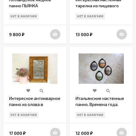
панно ПЬЯНКА
тарелка из пищевого
олова
НЕТ В НАЛИЧИИ
НЕТ В НАЛИЧИИ
9 800
13 000
₽
₽
Интересное антикварное
Итальянские настенные
панно из олова в
панно. Времена года.
дубовой раме. Европа
Шелк
НЕТ В НАЛИЧИИ
НЕТ В НАЛИЧИИ
начало 20в.
17 000
12 000
₽
₽