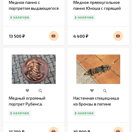
Медное панно с
Медное прямоугольное
портретом выдающегося
панно Юноша с горящей
РУБИНСА
ЧАШЕЙ
В НАЛИЧИИ
В НАЛИЧИИ
13 500
4 400
₽
₽
Медный огромный
Настенная спицецница
портрет Рубенса.
из бронзы в патине
Диаметр 57 см
В НАЛИЧИИ
В НАЛИЧИИ
17 700
19 800
₽
₽