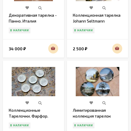
Декоративная тарелка -
Коллекционная тарелка
Панно. Италия
Johann Seltmann
Vohenstrau. Европа.
В НАЛИЧИИ
В НАЛИЧИИ
Начало 20 века
34 000
2 500
₽
₽
Коллекционные
Лимитированная
Тарелочки. Фарфор.
коллекция тарелок
Fürstenberg. Германия
"парки и сады
В НАЛИЧИИ
В НАЛИЧИИ
Дюссельдорфа"