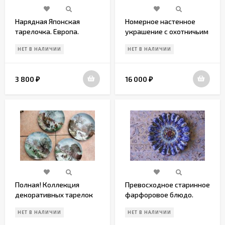
Нарядная Японская
Номерное настенное
тарелочка. Европа.
украшение с охотничьим
Середина 20 века
сюжетом.
НЕТ В НАЛИЧИИ
НЕТ В НАЛИЧИИ
3 800
16 000
₽
₽
Полная! Коллекция
Превосходное старинное
декоративных тарелок
фарфоровое блюдо.
"Зимний пейзаж"
Португалия.Начало 20
НЕТ В НАЛИЧИИ
НЕТ В НАЛИЧИИ
века