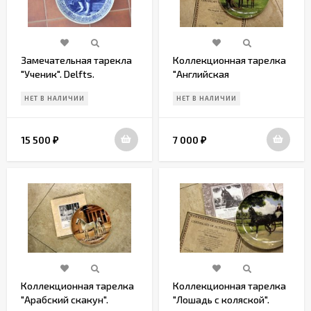
Замечательная тарекла
Коллекционная тарелка
"Ученик". Delfts.
"Английская
Оригинал. Идеальное
чистокровная". Европа.
НЕТ В НАЛИЧИИ
НЕТ В НАЛИЧИИ
состояние
Начало 20 века
15 500
7 000
₽
₽
Коллекционная тарелка
Коллекционная тарелка
"Арабский скакун".
"Лошадь с коляской".