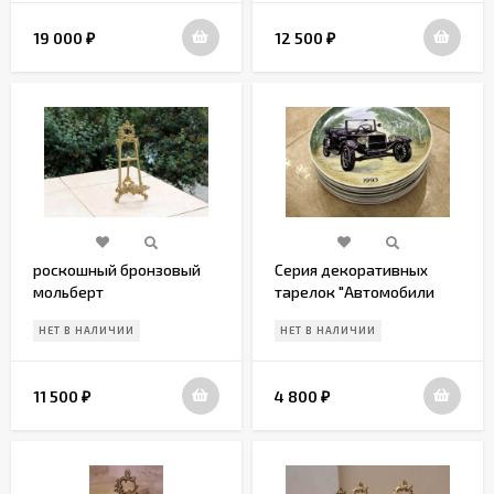
19 000
12 500
₽
₽
роскошный бронзовый
Серия декоративных
мольберт
тарелок "Автомобили
прошлого века".Европа.
НЕТ В НАЛИЧИИ
НЕТ В НАЛИЧИИ
Начало 20 века
11 500
4 800
₽
₽