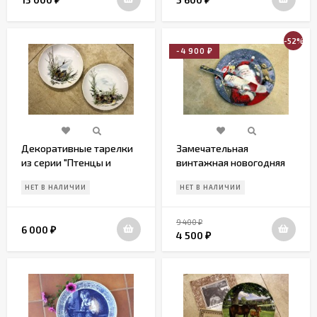
-52%
-4 900
₽
Декоративные тарелки
Замечательная
из серии "Птенцы и
винтажная новогодняя
насекомые". Европа.
тортница с
НЕТ В НАЛИЧИИ
НЕТ В НАЛИЧИИ
Начало 20 века
лопаткой.Европа.
9 400
₽
6 000
₽
4 500
₽