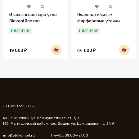
Итальянская пара уток
Очаровательные
Giovani Ronzan
фарфоровые уточки
Gobel
В НАЛИЧИИ
В НАЛИЧИИ
19 000
44 000
₽
₽
+7 (905) 555-33-73
МО, г. Мытищи, ул. Коммунистическая, д. 1
МО, Мытищинский район, пос. Вешки, ул. Центральная, д. 24 А
info@oldkomod.ru
Пн—Вс 09:00—21:00