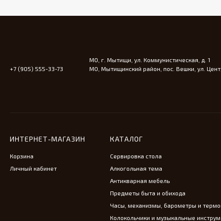
Дубовая газетница с
резными элементами
33 000
₽
МО, г. Мытищи, ул. Коммунистическая, д. 1
Старинный канделябр
+7 (905) 555-33-73
МО, Мытищинский район, пос. Вешки, ул. Центр
на три свечи
39 000
₽
Старинные канделябры
на три свечи
ИНТЕРНЕТ-МАГАЗИН
КАТАЛОГ
44 000
₽
Корзина
Сервировка стола
Личный кабинет
Алкогольная тема
Антикварная мебель
Винтажная супница из
Предметы быта и обихода
фарфора
Часы, механизмы, барометры и терм
24 500
₽
Колокольчики и музыкальные инстру