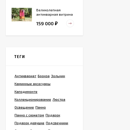
Великолепная
антикварная витрина
маркетри
159 000
₽
Старинный
деревянный зольник
ТЕГИ
39 000
₽
Антиквариат
Бронза
Зольник
Тарелка для
Каминные аксесуары
сервировка Жар-птица
- На удачу
Каподимонте
14 000
₽
Коллекционирование
Люстра
Освещение
Панно
Панно с сюжетом
Подарок
Винтажная охотничья
пороховница из латуни
Подарок девушке
Подсвечники