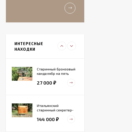
старинные роузбоулы.
Идеальное состояние.
11 000
₽
Итальянский
живописный
фарфоровый
ИНТЕРЕСНЫЕ
27 000
светильник
₽
НАХОДКИ
Старинный бронзовый
канделябр на пять
свечей. Конец 19 века
27 000
₽
Итальянский
старинный секретер-
бюро
144 000
₽