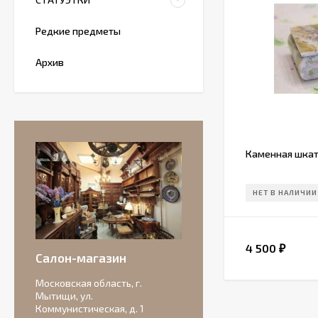
Редкие предметы
Архив
Каменная шкат
НЕТ В НАЛИЧИИ
Антикварная
бисквитная
композиция с
4 500
₽
156 000
подписью автора.
₽
Салон-магазин
Московская область, г.
Мытищи, ул.
Коммунистическая, д. 1
Очаровательные