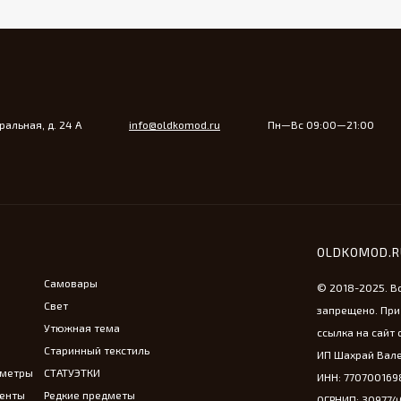
альная, д. 24 А
info@oldkomod.ru
Пн—Вс 09:00—21:00
OLDKOMOD.
Самовары
© 2018-2025. В
Свет
запрещено. При
Утюжная тема
ссылка на сайт 
Старинный текстиль
ИП Шахрай Вале
ометры
СТАТУЭТКИ
ИНН: 770700169
менты
Редкие предметы
ОГРНИП: 30977