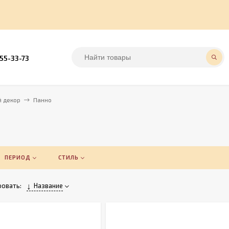
555-33-73
 декор
Панно
ПЕРИОД
СТИЛЬ
овать:
Название