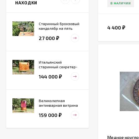
НАХОДКИ
В НАЛИЧИИ
Старинный бронзовый
4 400
₽
канделябр на пять
свечей. Конец 19 века
27 000
₽
Итальянский
старинный секретер-
бюро
144 000
₽
Великолепная
антикварная витрина
маркетри
159 000
₽
Медное кругло