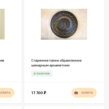
рев
Старинное панно обрамленное
шикарным арнаметном
В НАЛИЧИИ
17 700
КУПИТЬ
КУПИТЬ
₽