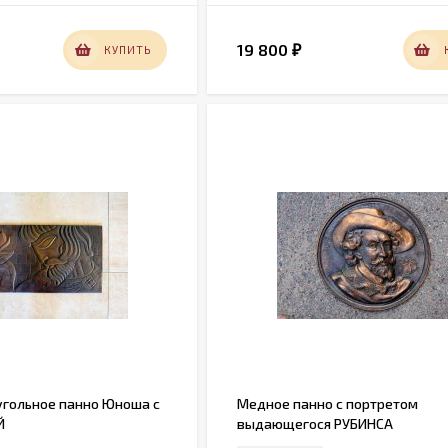
19 800
КУПИТЬ
₽
гольное панно Юноша с
Медное панно с портретом
Й
выдающегося РУБИНСА