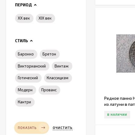
ПЕРИОД
XX век
XIX век
СТИЛЬ
Барокко
Бретон
Викторианский
Винтаж
Готический
Классицизм
Модерн
Прованс
Редкое панно
Кантри
из латуни в па
В НАЛИЧИИ
ОЧИСТИТЬ
ПОКАЗАТЬ