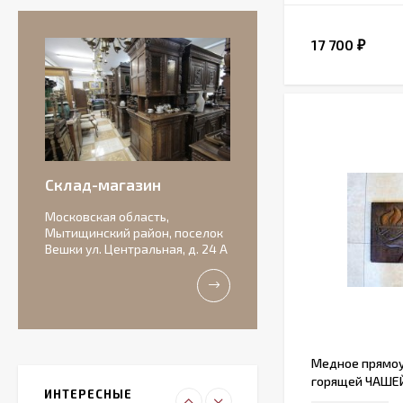
17 700
₽
Антикварная
бисквитная
композиция с
156 000
подписью автора.
₽
Склад-магазин
Московская область,
Мытищинский район, поселок
Вешки ул. Центральная, д. 24 А
Очаровательные
старинные роузбоулы.
Идеальное состояние.
11 000
₽
Итальянский
Медное прямоу
живописный
горящей ЧАШЕ
фарфоровый
ИНТЕРЕСНЫЕ
27 000
светильник
₽