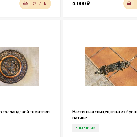
4 000
КУПИТЬ
₽
о голландской тематики
Настенная спицецница из брон
патине
В НАЛИЧИИ