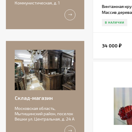
Коммунистическая, д. 1
Винтажная круг
Массив дерева
В НАЛИЧИИ
34 000
₽
Антикварная
бисквитная
композиция с
156 000
подписью автора.
₽
Склад-магазин
Московская область,
Мытищинский район, поселок
Вешки ул. Центральная, д. 24 А
Очаровательные
старинные роузбоулы.
Идеальное состояние.