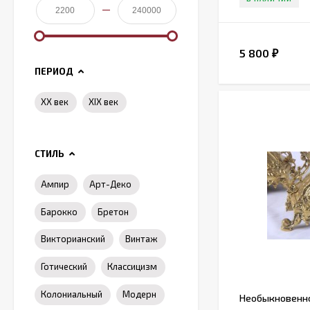
—
5 800
₽
ПЕРИОД
XX век
XIX век
СТИЛЬ
Ампир
Арт-Деко
Барокко
Бретон
Викторианский
Винтаж
Готический
Классицизм
Колониальный
Модерн
Необыкновенно