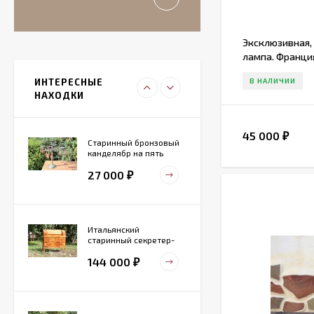
11 000
₽
Эксклюзивная,
лампа. Франци
Итальянский
живописный
фарфоровый
В НАЛИЧИИ
ИНТЕРЕСНЫЕ
27 000
светильник
₽
НАХОДКИ
45 000
₽
Старинный бронзовый
канделябр на пять
свечей. Конец 19 века
27 000
₽
Итальянский
старинный секретер-
бюро
144 000
₽