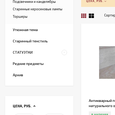
ЦЕНА, РУБ.
Подсвечники и канделябры
Старинные керосиновые лампы
Сортир
Торшеры
Утюжная тема
Старинный текстиль
СТАТУЭТКИ
Редкие предметы
Архив
Антикварный п
натурального 
ЦЕНА, РУБ.
В НАЛИЧИИ