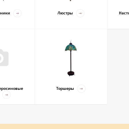
ьники
Люстры
Наст
еросиновые
Торшеры