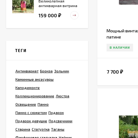
Великолепная
антикварная витрина
маркетри
159 000
₽
Мощный винта
патине
Старинный
деревянный зольник
В НАЛИЧИИ
ТЕГИ
39 000
₽
7 700
Антиквариат
Бронза
Зольник
₽
Тарелка для
Каминные аксесуары
сервировка Жар-птица
- На удачу
Каподимонте
14 000
₽
Коллекционирование
Люстра
Освещение
Панно
Панно с сюжетом
Подарок
Винтажная охотничья
пороховница из латуни
Подарок девушке
Подсвечники
Старина
Статуэтка
Таганы
13 800
₽
Фарфоровая статуэтка
Чайник