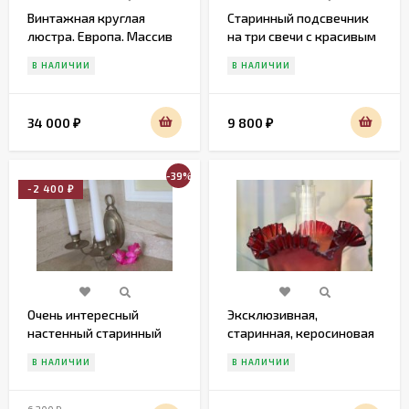
Винтажная круглая
Старинный подсвечник
люстра. Европа. Массив
на три свечи с красивым
дерева. Реставрация
орнаментом
В НАЛИЧИИ
В НАЛИЧИИ
34 000
9 800
₽
₽
-39%
-2 400
₽
Очень интересный
Эксклюзивная,
настенный старинный
старинная, керосиновая
подсвечник - бра
лампа. Франция
В НАЛИЧИИ
В НАЛИЧИИ