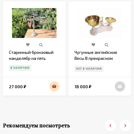
Старинный бронзовый
Чугунные английские
канделябр на пять
Весы В прекрасном
свечей. Конец 19 века
состоянии. Начало 20
В НАЛИЧИИ
НЕТ В НАЛИЧИИ
век. Европа
27 000
18 000
₽
₽
Рекомендуем посмотреть