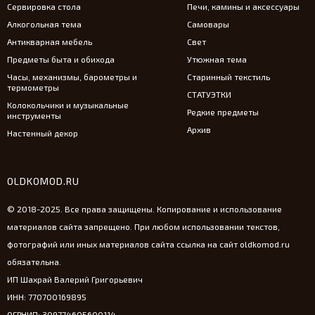
Сервировка стола
Печи, камины и аксессуары
Алкогольная тема
Самовары
Антикварная мебель
Свет
Предметы быта и обихода
Утюжная тема
Часы, механизмы, барометры и
Старинный текстиль
термометры
СТАТУЭТКИ
Колокольчики и музыкальные
Редкие предметы
инструменты
Архив
Настенный декор
OLDKOMOD.RU
© 2018-2025. Все права защищены. Копирование и использование
материалов сайта запрещено. При любом использовании текстов,
фотографий или иных материалов сайта ссылка на сайт oldkomod.ru
обязательна.
ИП Шахрай Валерий Григорьевич
ИНН: 770700169895
ОГРНИП: 309774605600114