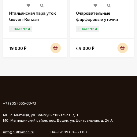
Итальянская пара уток
Очаровательные
Giovani Ronzan
фарфоровые уточки
Gobel
В НАЛИЧИИ
В НАЛИЧИИ
19 000
44 000
₽
₽
+7 (905) 555-33-73
МО, г. Мытищи, ул. Коммунистическая, д. 1
МО, Мытищинский район, пос. Вешки, ул. Центральная, д. 24 А
info@oldkomod.ru
Пн—Вс 09:00—21:00