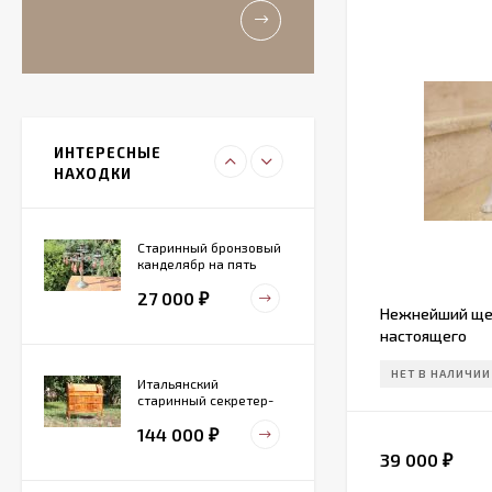
Идеальное состояние.
11 000
₽
Итальянский
живописный
фарфоровый
ИНТЕРЕСНЫЕ
27 000
светильник
₽
НАХОДКИ
Старинный бронзовый
канделябр на пять
свечей. Конец 19 века
27 000
₽
Нежнейший щен
настоящего
НЕТ В НАЛИЧИИ
Итальянский
старинный секретер-
бюро
144 000
₽
39 000
₽