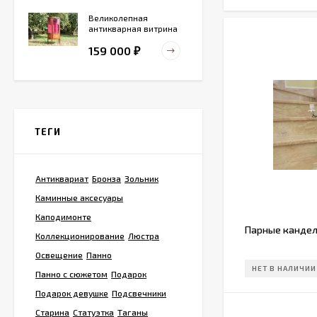
Великолепная
антикварная витрина
маркетри
159 000
₽
Старинный
деревянный зольник
ТЕГИ
39 000
₽
Антиквариат
Бронза
Зольник
Тарелка для
Каминные аксесуары
сервировка Жар-птица
- На удачу
Каподимонте
14 000
₽
Парные кандел
Коллекционирование
Люстра
Освещение
Панно
НЕТ В НАЛИЧИИ
Панно с сюжетом
Подарок
Винтажная охотничья
пороховница из латуни
Подарок девушке
Подсвечники
Старина
Статуэтка
Таганы
13 800
₽