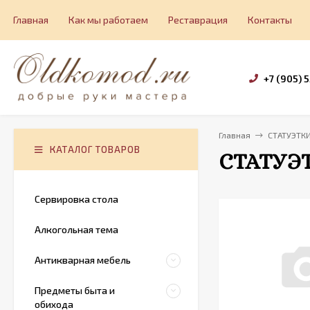
Главная
Как мы работаем
Реставрация
Контакты
+7 (905) 
Главная
СТАТУЭТК
КАТАЛОГ ТОВАРОВ
СТАТУЭ
Сервировка стола
Алкогольная тема
Антикварная мебель
Предметы быта и
обихода