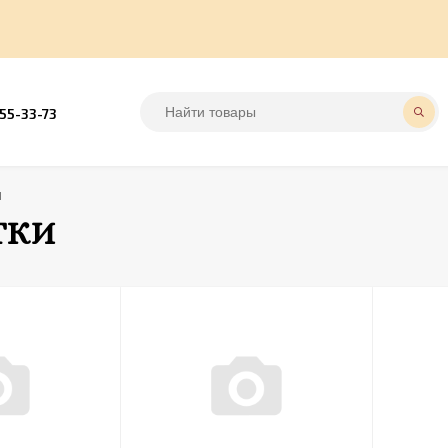
555-33-73
И
ТКИ