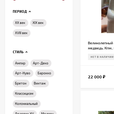
ПЕРИОД
XX век
XIX век
XVIII век
Великолепный
медведь. Кпм..
СТИЛЬ
НЕТ В НАЛИЧИИ
Ампир
Арт-Деко
Арт-Нуво
Барокко
22 000
₽
Бретон
Винтаж
Классицизм
Колониальный
Людовик XV
Модерн