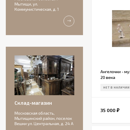
Мытищи, ул.
Коммунистическая, д. 1
Ангелочки - му
20 века
Антикварная
НЕТ В НАЛИЧИИ
бисквитная
композиция с
156 000
подписью автора.
₽
Склад-магазин
35 000
₽
Московская область,
Мытищинский район, поселок
Вешки ул. Центральная, д. 24 А
Очаровательные
старинные роузбоулы.