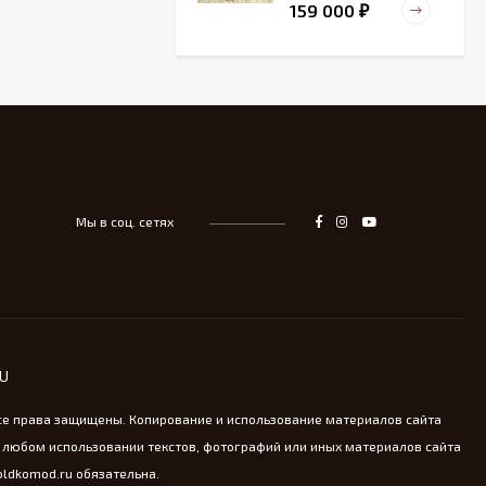
159 000
₽
Старинный
деревянный зольник
39 000
₽
Мы в соц. сетях
Тарелка для
сервировка Жар-птица
- На удачу
14 000
₽
Винтажная охотничья
RU
пороховница из латуни
13 800
₽
се права защищены. Копирование и использование материалов сайта
 любом использовании текстов, фотографий или иных материалов сайта
oldkomod.ru обязательна.