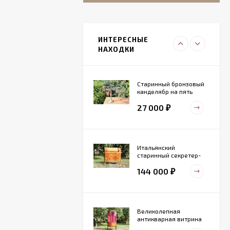
Итальянский
живописный
фарфоровый
ИНТЕРЕСНЫЕ
27 000
светильник
₽
НАХОДКИ
Старинный бронзовый
канделябр на пять
свечей. Конец 19 века
27 000
₽
Итальянский
старинный секретер-
бюро
144 000
₽
Великолепная
антикварная витрина
маркетри