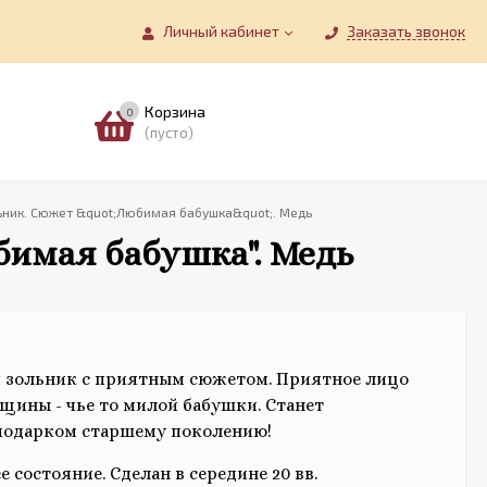
Личный кабинет
Заказать звонок
Корзина
0
(пусто)
ник. Сюжет &quot;Любимая бабушка&quot;. Медь
имая бабушка". Медь
 зольник с приятным сюжетом. Приятное лицо
ины - чье то милой бабушки. Станет
подарком старшему поколению!
 состояние. Сделан в середине 20 вв.