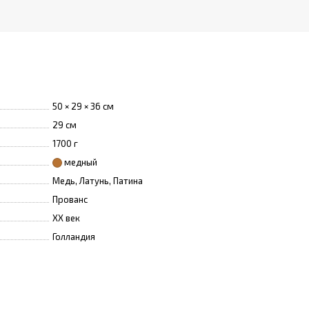
50 × 29 × 36 см
29 см
1700 г
медный
Медь, Латунь, Патина
Прованс
XX век
Голландия