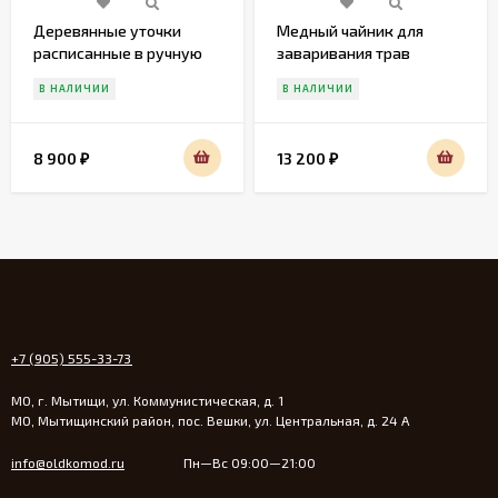
Деревянные уточки
Медный чайник для
расписанные в ручную
заваривания трав
В НАЛИЧИИ
В НАЛИЧИИ
8 900
13 200
₽
₽
+7 (905) 555-33-73
МО, г. Мытищи, ул. Коммунистическая, д. 1
МО, Мытищинский район, пос. Вешки, ул. Центральная, д. 24 А
info@oldkomod.ru
Пн—Вс 09:00—21:00