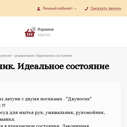
Личный кабинет
Заказать звонок
Корзина
0
(пусто)
уносик - умывальник. Идеальное состояние
ик. Идеальное состояние
з латуни с двумя носиками - "Двуносик"
!!!
осуд для мытья рук, умывальник, рукомойник,
аманил.
и в прекрасном состоянии. Лаконичная,