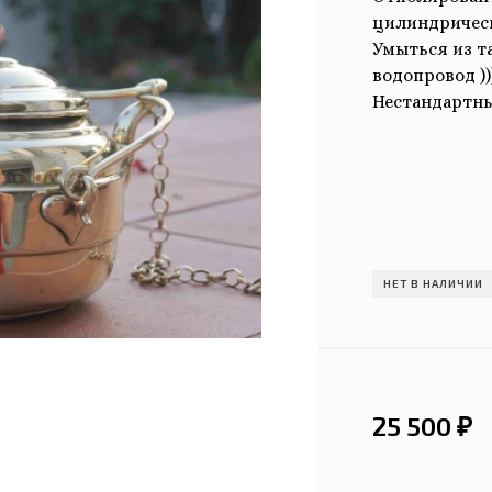
цилиндрическ
Умыться из та
водопровод ))
Нестандартны
НЕТ В НАЛИЧИИ
25 500
₽