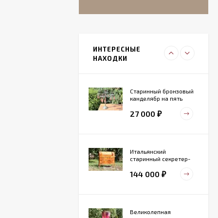
Итальянский
живописный
фарфоровый
ИНТЕРЕСНЫЕ
27 000
светильник
₽
НАХОДКИ
Старинный бронзовый
канделябр на пять
свечей. Конец 19 века
27 000
₽
Итальянский
старинный секретер-
бюро
144 000
₽
Великолепная