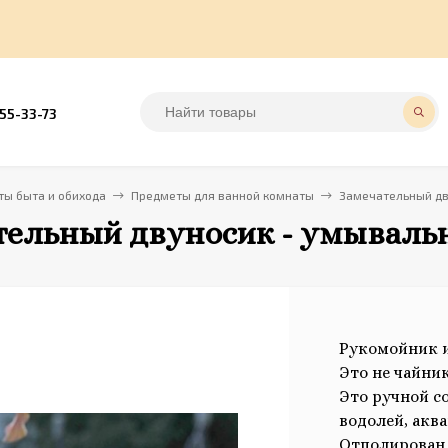
555-33-73
ы быта и обихода
Предметы для ванной комнаты
Замечательный дв
тельный двуносик - умывальн
Рукомойник и
Это не чайник 
Это ручной с
водолей, акв
Отполирован 