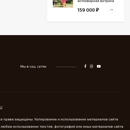
антикварная витрина
маркетри
159 000
₽
Старинный
деревянный зольник
39 000
₽
Мы в соц. сетях
Тарелка для
сервировка Жар-птица
- На удачу
14 000
₽
Винтажная охотничья
RU
пороховница из латуни
13 800
₽
се права защищены. Копирование и использование материалов сайта
 любом использовании текстов, фотографий или иных материалов сайта