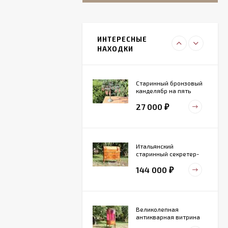
Итальянский
живописный
фарфоровый
ИНТЕРЕСНЫЕ
27 000
светильник
₽
НАХОДКИ
Старинный бронзовый
канделябр на пять
свечей. Конец 19 века
27 000
₽
Итальянский
старинный секретер-
бюро
144 000
₽
Великолепная
антикварная витрина
маркетри