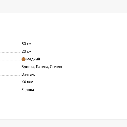
80 см
20 см
медный
Бронза, Патина, Стекло
Винтаж
XX век
Европа