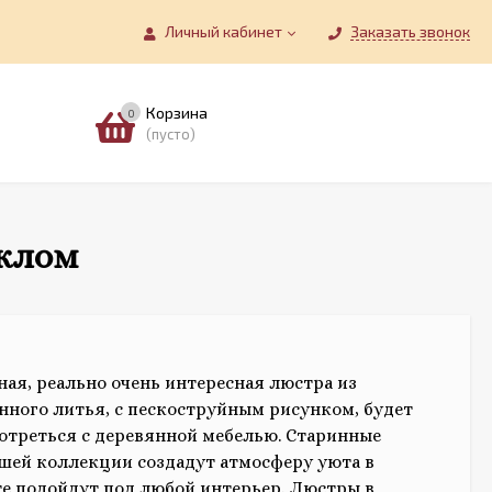
Личный кабинет
Заказать звонок
Корзина
0
(пусто)
еклом
ная, реально очень интересная люстра из
унного литья, с пескоструйным рисунком, будет
отреться с деревянной мебелью. Старинные
шей коллекции создадут атмосферу уюта в
е подойдут под любой интерьер. Люстры в