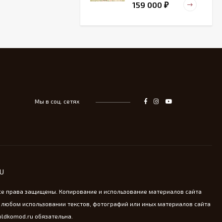
159 000
₽
Старинный
деревянный зольник
39 000
₽
Мы в соц. сетях
Тарелка для
сервировка Жар-птица
- На удачу
14 000
₽
Винтажная охотничья
RU
пороховница из латуни
13 800
₽
се права защищены. Копирование и использование материалов сайта
 любом использовании текстов, фотографий или иных материалов сайта
oldkomod.ru обязательна.