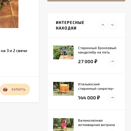
Итальянский
живописный
фарфоровый
ИНТЕРЕСНЫЕ
27 000
светильник
₽
НАХОДКИ
Старинный бронзовый
а 3 и 2 свечи
Французский набор ножей с
канделябр на пять
рукоятками из рога.
свечей. Конец 19 века
27 000
₽
В НАЛИЧИИ
Итальянский
старинный секретер-
12 000
КУПИТЬ
КУПИТЬ
₽
бюро
144 000
₽
Великолепная
антикварная витрина
маркетри