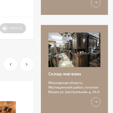
НЕТ В НАЛИЧИИ
25 000
КУПИТЬ
КУПИТЬ
₽
Антикварная
бисквитная
композиция с
156 000
подписью автора.
₽
Склад-магазин
Московская область,
Мытищинский район, поселок
Вешки ул. Центральная, д. 24 А
Очаровательные
старинные роузбоулы.
Идеальное состояние.
11 000
₽