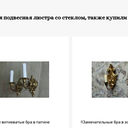
 подвесная люстра со стеклом, также купили
 витиеватые бра в патине
!!Замечательные бра в з