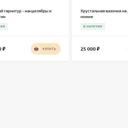
й гарнитур - канделябры и
Хрустальная вазочка на
тик
ножке
ЧИИ
В НАЛИЧИИ
0
25 000
КУПИТЬ
₽
₽