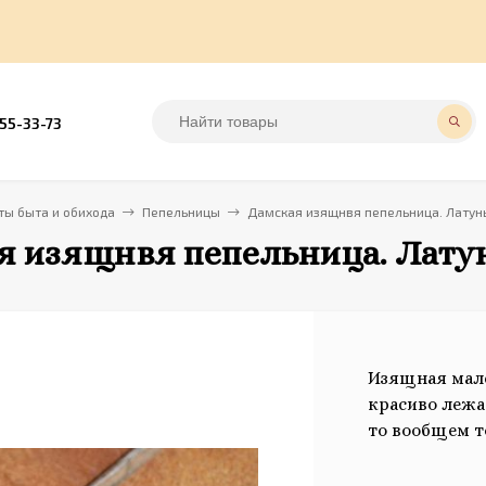
555-33-73
ы быта и обихода
Пепельницы
Дамская изящнвя пепельница. Латунь
я изящнвя пепельница. Латун
Изящная мале
красиво лежа
то вообщем т