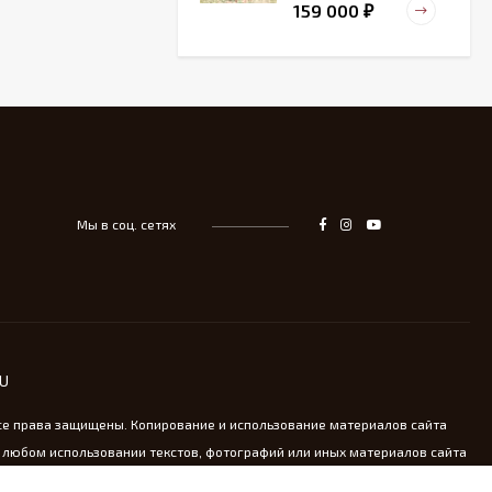
159 000
₽
Старинный
деревянный зольник
39 000
₽
Мы в соц. сетях
Тарелка для
сервировка Жар-птица
- На удачу
14 000
₽
Винтажная охотничья
RU
пороховница из латуни
13 800
₽
се права защищены. Копирование и использование материалов сайта
 любом использовании текстов, фотографий или иных материалов сайта
oldkomod.ru обязательна.