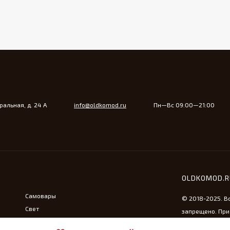
альная, д. 24 А
info@oldkomod.ru
Пн—Вс 09:00—21:00
OLDKOMOD.
Самовары
© 2018-2025. В
Свет
запрещено. При
Утюжная тема
ссылка на сайт 