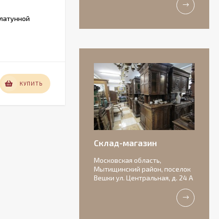
 латунной
Винтажный осьминог – подставка для
бутылки
В НАЛИЧИИ
19 000
КУПИТЬ
КУПИТЬ
₽
Антикварная
бисквитная
композиция с
156 000
подписью автора.
₽
Склад-магазин
Московская область,
Мытищинский район, поселок
Вешки ул. Центральная, д. 24 А
Очаровательные
старинные роузбоулы.
Идеальное состояние.
11 000
₽