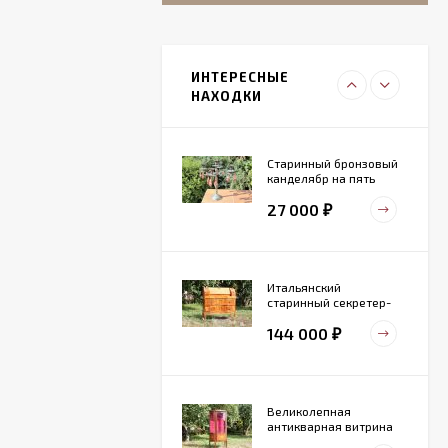
Итальянский
живописный
фарфоровый
ИНТЕРЕСНЫЕ
27 000
светильник
₽
НАХОДКИ
Старинный бронзовый
канделябр на пять
свечей. Конец 19 века
27 000
₽
Итальянский
старинный секретер-
бюро
144 000
₽
Великолепная
антикварная витрина
маркетри