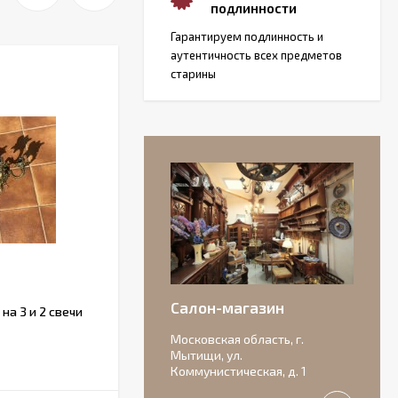
подлинности
Гарантируем подлинность и
аутентичность всех предметов
старины
Салон-магазин
а 3 и 2 свечи
Французский набор ножей с
рукоятками из рога.
Московская область, г.
Мытищи, ул.
В НАЛИЧИИ
Коммунистическая, д. 1