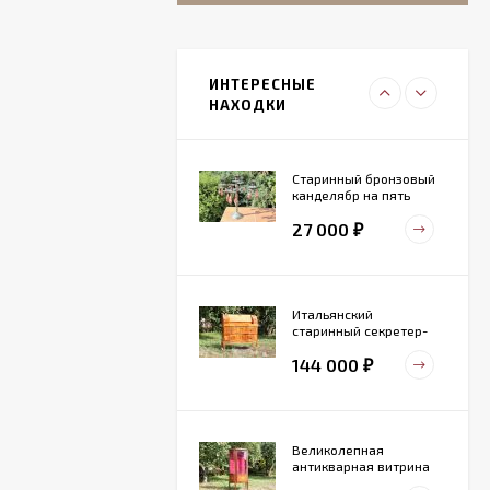
Итальянский
живописный
фарфоровый
ИНТЕРЕСНЫЕ
27 000
светильник
₽
НАХОДКИ
Старинный бронзовый
канделябр на пять
свечей. Конец 19 века
27 000
₽
Итальянский
старинный секретер-
бюро
144 000
₽
Великолепная
антикварная витрина
маркетри