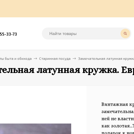
555-33-73
ы быта и обихода
Старинная посуда
Замечательная латунная кружка
ельная латунная кружка. Евр
Винтажная кр
замечательна
ней не властн
как золотая.
подарок к но