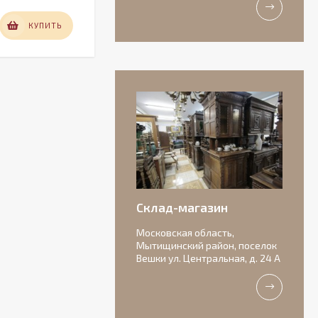
12 000
КУПИТЬ
КУПИТЬ
₽
Антикварная
бисквитная
композиция с
156 000
подписью автора.
₽
Склад-магазин
Московская область,
Мытищинский район, поселок
Вешки ул. Центральная, д. 24 А
Очаровательные
старинные роузбоулы.
Идеальное состояние.
11 000
₽