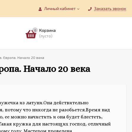
Личный кабинет
Заказать звонок
Корзина
0
(пусто)
. Европа. Начало 20 века
опа. Начало 20 века
ужечка из латуни.Она действительно
я, потому что никогда не разобьется.Время над
о, ее можно начистить и она будет блестеть,
..Такая кружка для настоящих господ, отличный
вому году. Мастером проведена