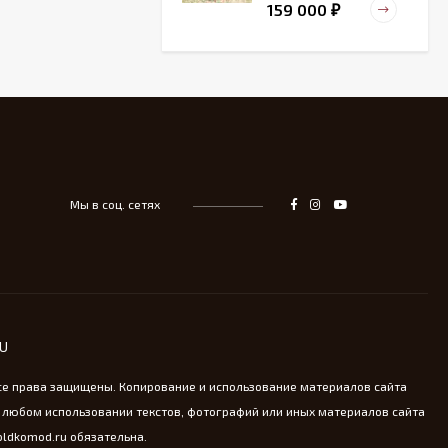
159 000
₽
Старинный
деревянный зольник
39 000
₽
Мы в соц. сетях
Тарелка для
сервировка Жар-птица
- На удачу
14 000
₽
Винтажная охотничья
RU
пороховница из латуни
13 800
₽
се права защищены. Копирование и использование материалов сайта
 любом использовании текстов, фотографий или иных материалов сайта
oldkomod.ru обязательна.