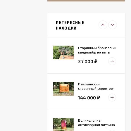
Итальянский
живописный
фарфоровый
ИНТЕРЕСНЫЕ
27 000
светильник
₽
НАХОДКИ
Старинный бронзовый
канделябр на пять
свечей. Конец 19 века
27 000
₽
Итальянский
старинный секретер-
бюро
144 000
₽
Великолепная
антикварная витрина
маркетри