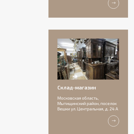
Антикварная
бисквитная
композиция с
156 000
подписью автора.
₽
Склад-магазин
Московская область,
Мытищинский район, поселок
Вешки ул. Центральная, д. 24 А
Очаровательные
старинные роузбоулы.
Идеальное состояние.
11 000
₽