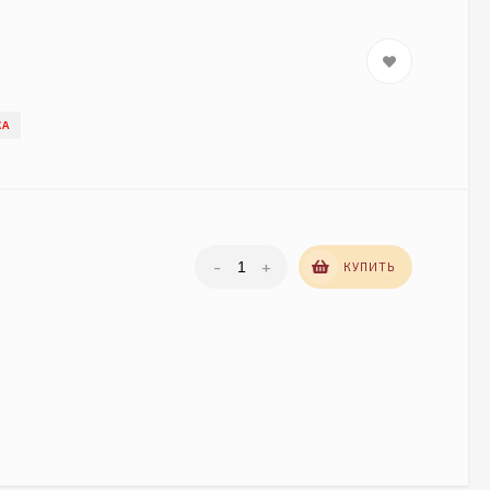
КА
-
+
КУПИТЬ