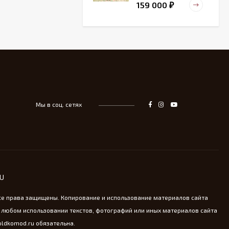
159 000
₽
Старинный
деревянный зольник
39 000
₽
Мы в соц. сетях
Тарелка для
сервировка Жар-птица
- На удачу
14 000
₽
Винтажная охотничья
RU
пороховница из латуни
13 800
₽
се права защищены. Копирование и использование материалов сайта
 любом использовании текстов, фотографий или иных материалов сайта
oldkomod.ru обязательна.