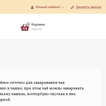
Личный кабинет
Заказать звонок
Корзина
0
(пусто)
йное ситечко для заваривания чая
нно в чашке, при этом чай можно заваривать
ольких чашках, поочерёдно опуская в них
аркой.