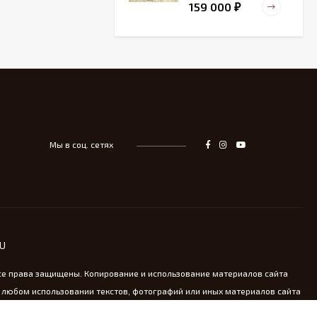
159 000
₽
Старинный
деревянный зольник
39 000
₽
Мы в соц. сетях
Тарелка для
сервировка Жар-птица
- На удачу
14 000
₽
Винтажная охотничья
RU
пороховница из латуни
13 800
₽
се права защищены. Копирование и использование материалов сайта
 любом использовании текстов, фотографий или иных материалов сайта
oldkomod.ru обязательна.