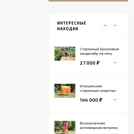
Итальянский
живописный
фарфоровый
ИНТЕРЕСНЫЕ
27 000
светильник
₽
НАХОДКИ
Старинный бронзовый
канделябр на пять
свечей. Конец 19 века
27 000
₽
Итальянский
старинный секретер-
бюро
144 000
₽
Великолепная
антикварная витрина
маркетри