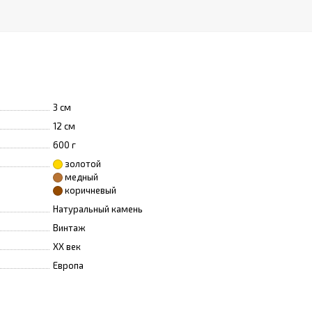
3 см
12 см
600 г
золотой
медный
коричневый
Натуральный камень
Винтаж
XX век
Европа