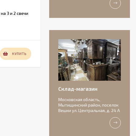
а 3 и 2 свечи
Французский набор ножей с
рукоятками из рога.
В НАЛИЧИИ
12 000
КУПИТЬ
КУПИТЬ
₽
Антикварная
бисквитная
композиция с
156 000
подписью автора.
₽
Склад-магазин
Московская область,
Мытищинский район, поселок
Вешки ул. Центральная, д. 24 А
Очаровательные
старинные роузбоулы.
Идеальное состояние.
11 000
₽