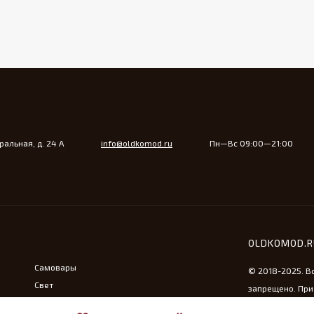
альная, д. 24 А
info@oldkomod.ru
Пн—Вс 09:00—21:00
OLDKOMOD.
Самовары
© 2018-2025. В
Свет
запрещено. При
Утюжная тема
ссылка на сайт 