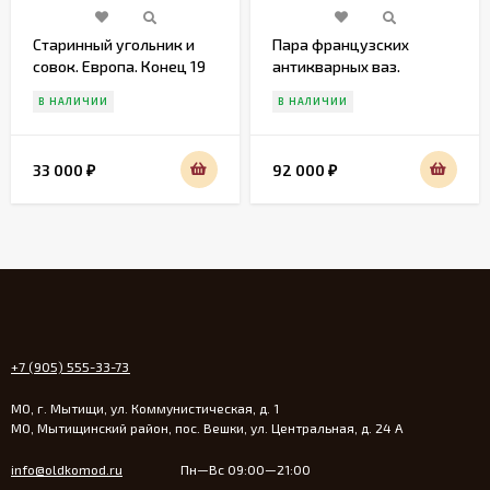
Старинный угольник и
Пара французских
совок. Европа. Конец 19
антикварных ваз.
века
Европа. Начало 19 века
В НАЛИЧИИ
В НАЛИЧИИ
33 000
92 000
₽
₽
+7 (905) 555-33-73
МО, г. Мытищи, ул. Коммунистическая, д. 1
МО, Мытищинский район, пос. Вешки, ул. Центральная, д. 24 А
info@oldkomod.ru
Пн—Вс 09:00—21:00