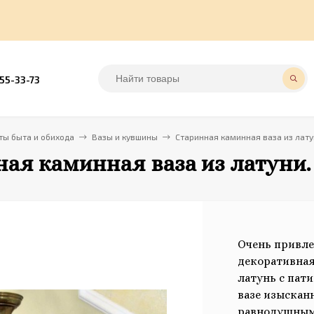
555-33-73
ы быта и обихода
Вазы и кувшины
Старинная каминная ваза из лату
ая каминная ваза из латуни.
Очень привле
декоративная
латунь с пат
вазе изысканн
равнодушными