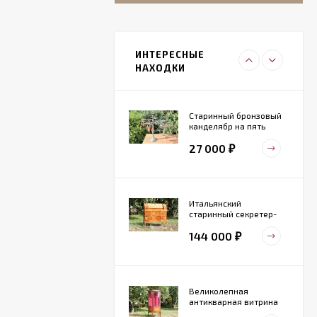
Итальянский
живописный
фарфоровый
ИНТЕРЕСНЫЕ
27 000
светильник
₽
НАХОДКИ
Старинный бронзовый
канделябр на пять
свечей. Конец 19 века
27 000
₽
Итальянский
старинный секретер-
бюро
144 000
₽
Великолепная
антикварная витрина
маркетри