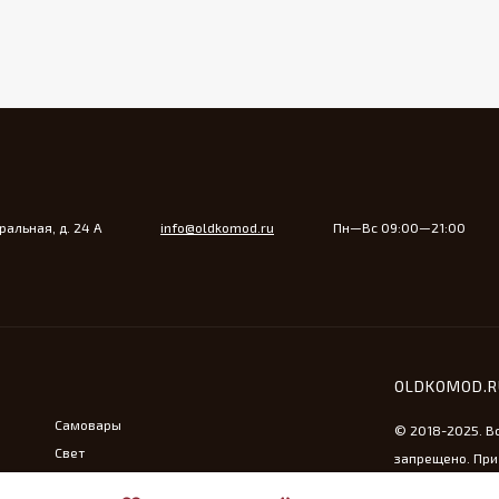
альная, д. 24 А
info@oldkomod.ru
Пн—Вс 09:00—21:00
OLDKOMOD.
Самовары
© 2018-2025. В
Свет
запрещено. При
Утюжная тема
ссылка на сайт 