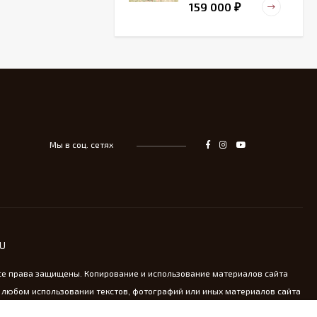
159 000
₽
Старинный
деревянный зольник
39 000
₽
Мы в соц. сетях
Тарелка для
сервировка Жар-птица
- На удачу
14 000
₽
Винтажная охотничья
RU
пороховница из латуни
13 800
₽
се права защищены. Копирование и использование материалов сайта
 любом использовании текстов, фотографий или иных материалов сайта
oldkomod.ru обязательна.