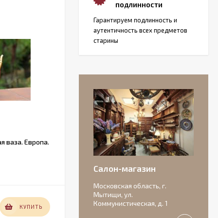
подлинности
Гарантируем подлинность и
аутентичность всех предметов
старины
я ваза. Европа.
Винтажная деревянная газетница из
Голландии
Салон-магазин
В НАЛИЧИИ
Московская область, г.
Мытищи, ул.
Коммунистическая, д. 1
22 000
КУПИТЬ
КУПИТЬ
₽