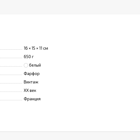
16 × 15 × 11 см
650 г
белый
Фарфор
Винтаж
XX век
Франция