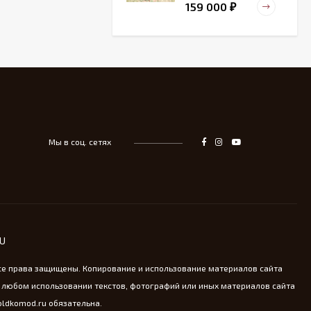
159 000
₽
Старинный
деревянный зольник
39 000
₽
Мы в соц. сетях
Тарелка для
сервировка Жар-птица
- На удачу
14 000
₽
Винтажная охотничья
RU
пороховница из латуни
13 800
₽
се права защищены. Копирование и использование материалов сайта
 любом использовании текстов, фотографий или иных материалов сайта
oldkomod.ru обязательна.