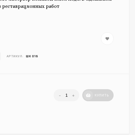
з реставрационных работ
АРТИКУЛ:
ШК 016
-
+
КУПИТЬ