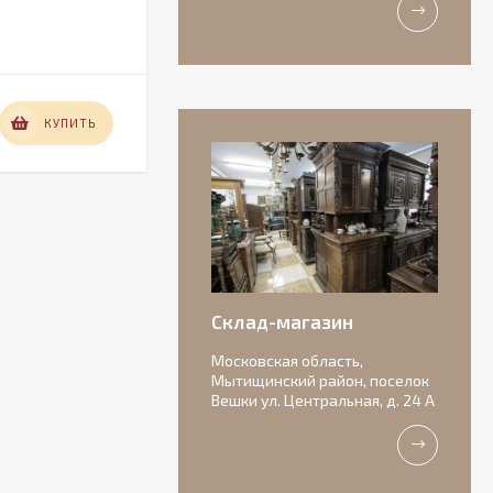
В НАЛИЧИИ
12 000
КУПИТЬ
КУПИТЬ
₽
Антикварная
бисквитная
композиция с
156 000
подписью автора.
₽
Склад-магазин
Московская область,
Мытищинский район, поселок
Вешки ул. Центральная, д. 24 А
Очаровательные
старинные роузбоулы.
Идеальное состояние.
11 000
₽