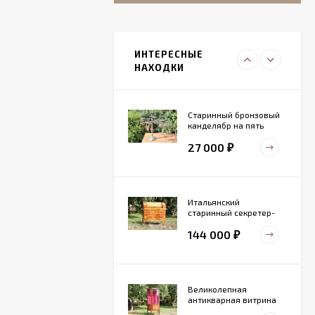
Итальянский
живописный
фарфоровый
ИНТЕРЕСНЫЕ
27 000
светильник
₽
НАХОДКИ
Старинный бронзовый
канделябр на пять
свечей. Конец 19 века
27 000
₽
Итальянский
старинный секретер-
бюро
144 000
₽
Великолепная
антикварная витрина
маркетри