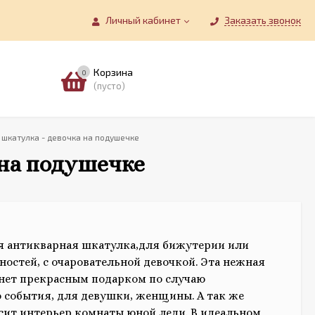
Личный кабинет
Заказать звонок
Корзина
0
(пусто)
шкатулка - девочка на подушечке
 на подушечке
я антикварная шкатулка,для бижутерии или
ностей, с очаровательной девочкой. Эта нежная
нет прекрасным подарком по случаю
 события, для девушки, женщины. А так же
сит интерьер комнаты юной леди. В идеальном