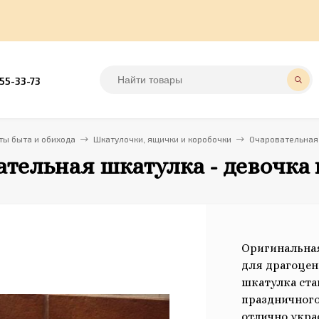
555-33-73
ы быта и обихода
Шкатулочки, ящички и коробочки
Очаровательная 
тельная шкатулка - девочка
Оригинальна
для драгоцен
шкатулка ста
праздничного
отлично укра