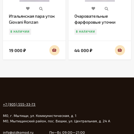
Итальянская пара уток
Очаровательные
Giovani Ronzan
фарфоровые уточки
Gobel
В НАЛИЧИИ
В НАЛИЧИИ
19 000
44 000
₽
₽
+7 (905) 555-33-73
МО, г. Мытищи, ул. Коммунистическая, д. 1
МО, Мытищинский район, пос. Вешки, ул. Центральная, д. 24 А
info@oldkomod.ru
Пн—Вс 09:00—21:00