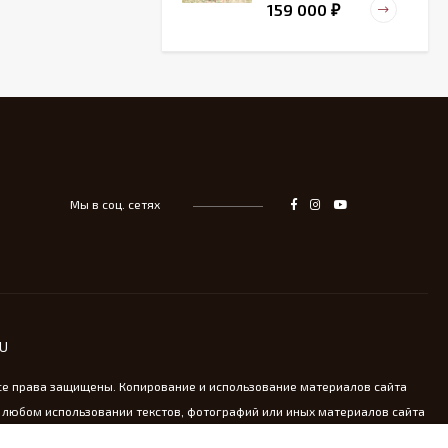
159 000
₽
Старинный
деревянный зольник
39 000
₽
Мы в соц. сетях
Тарелка для
сервировка Жар-птица
- На удачу
14 000
₽
Винтажная охотничья
RU
пороховница из латуни
13 800
₽
се права защищены. Копирование и использование материалов сайта
 любом использовании текстов, фотографий или иных материалов сайта
oldkomod.ru обязательна.