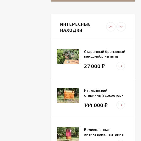
Итальянский
живописный
фарфоровый
ИНТЕРЕСНЫЕ
27 000
светильник
₽
НАХОДКИ
Старинный бронзовый
канделябр на пять
свечей. Конец 19 века
27 000
₽
Итальянский
старинный секретер-
бюро
144 000
₽
Великолепная
антикварная витрина
маркетри