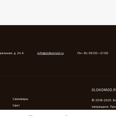
альная, д. 24 А
info@oldkomod.ru
Пн—Вс 09:00—21:00
OLDKOMOD.
Самовары
© 2018-2025. В
Свет
запрещено. При
Утюжная тема
ссылка на сайт 