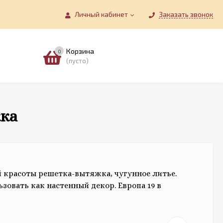
Личный кабинет
Заказать звонок
Корзина
0
(пусто)
ка
красоты решетка-вытяжка, чугунное литье.
зовать как настенный декор. Европа 19 в