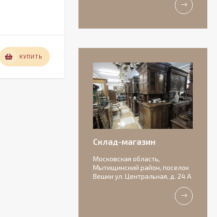
Конец 19 века
В НАЛИЧИИ
33 000
КУПИТЬ
КУПИТЬ
₽
Антикварная
бисквитная
композиция с
156 000
подписью автора.
₽
Склад-магазин
Московская область,
Мытищинский район, поселок
Вешки ул. Центральная, д. 24 А
Очаровательные
старинные роузбоулы.
Идеальное состояние.
11 000
₽