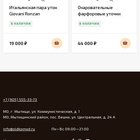
Итальянская пара уток
Очаровательные
Giovani Ronzan
фарфоровые уточки
Gobel
В НАЛИЧИИ
В НАЛИЧИИ
19 000
44 000
₽
₽
+7 (905) 555-33-73
МО, г. Мытищи, ул. Коммунистическая, д. 1
МО, Мытищинский район, пос. Вешки, ул. Центральная, д. 24 А
info@oldkomod.ru
Пн—Вс 09:00—21:00