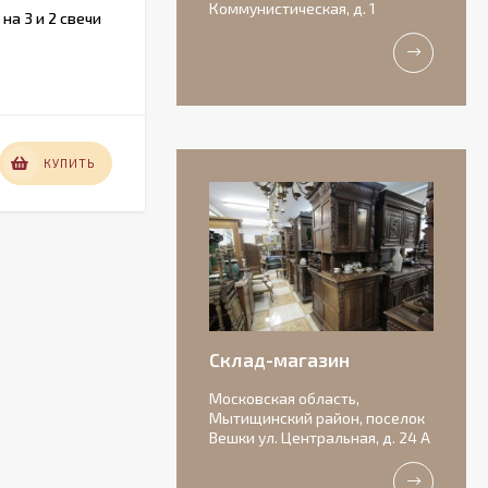
Коммунистическая, д. 1
а 3 и 2 свечи
Французский набор ножей с
рукоятками из рога.
В НАЛИЧИИ
12 000
КУПИТЬ
КУПИТЬ
₽
Антикварная
бисквитная
композиция с
156 000
подписью автора.
₽
Склад-магазин
Московская область,
Мытищинский район, поселок
Вешки ул. Центральная, д. 24 А
Очаровательные
старинные роузбоулы.
Идеальное состояние.
11 000