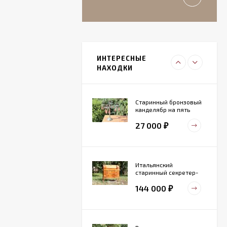
₽
Итальянский
живописный
фарфоровый
ИНТЕРЕСНЫЕ
27 000
светильник
₽
НАХОДКИ
Старинный бронзовый
канделябр на пять
свечей. Конец 19 века
27 000
₽
Итальянский
старинный секретер-
бюро
144 000
₽