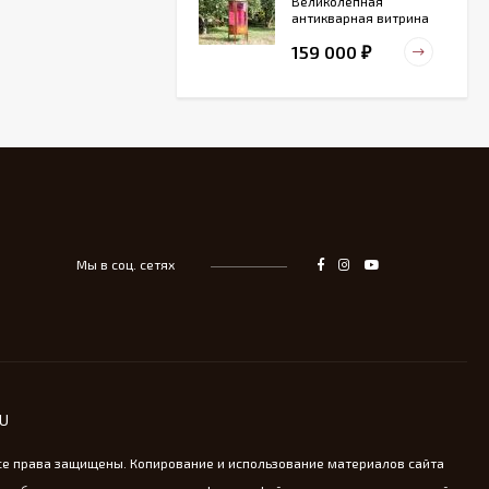
Великолепная
антикварная витрина
маркетри
159 000
₽
Старинный
деревянный зольник
39 000
₽
Мы в соц. сетях
Тарелка для
сервировка Жар-птица
- На удачу
14 000
₽
Винтажная охотничья
RU
пороховница из латуни
13 800
₽
се права защищены. Копирование и использование материалов сайта