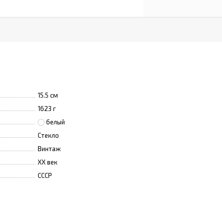
15.5 см
1623 г
белый
Стекло
Винтаж
XX век
СССР