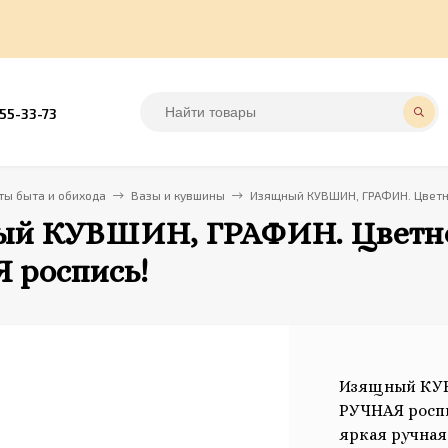
555-33-73
ы быта и обихода
Вазы и кувшины
Изящный КУВШИН, ГРАФИН. Цветн
й КУВШИН, ГРАФИН. Цветно
 роспись!
Изящный КУВ
РУЧНАЯ росп
яркая ручная