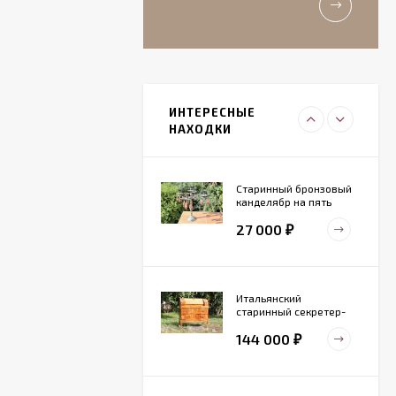
11 000
₽
Итальянский
живописный
фарфоровый
ИНТЕРЕСНЫЕ
27 000
светильник
₽
НАХОДКИ
Старинный бронзовый
канделябр на пять
свечей. Конец 19 века
27 000
₽
Итальянский
старинный секретер-
бюро
144 000
₽