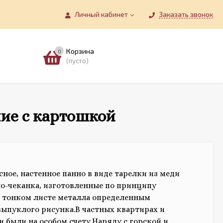
Личный кабинет
Заказать звонок
Корзина
0
(пусто)
ие с картошкой
сное, настенное панно в виде тарелки из меди
но-чеканка, изготовленные по принципу
 тонком листе металла определенным
ыпуклого рисунка.В частных квартирах и
и были на особом счету.Наряду с горской и