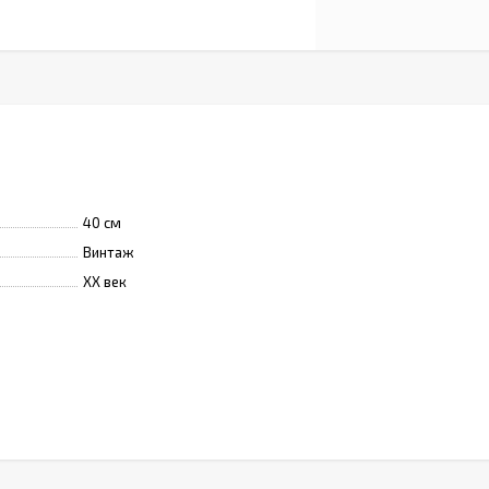
40 см
Винтаж
XX век