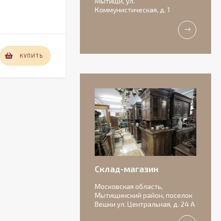
Мытищи, ул.
Коммунистическая, д. 1
В НАЛИЧИИ
12 000
КУПИТЬ
КУПИТЬ
₽
Антикварная
бисквитная
композиция с
156 000
подписью автора.
₽
Склад-магазин
Московская область,
Мытищинский район, поселок
Вешки ул. Центральная, д. 24 А
Очаровательные
старинные роузбоулы.
Идеальное состояние.