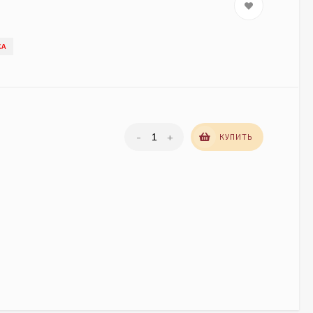
КА
-
+
КУПИТЬ