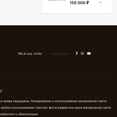
159 000
₽
Старинный
деревянный зольник
39 000
₽
Мы в соц. сетях
Тарелка для
сервировка Жар-птица
- На удачу
14 000
₽
Винтажная охотничья
RU
пороховница из латуни
13 800
₽
се права защищены. Копирование и использование материалов сайта
 любом использовании текстов, фотографий или иных материалов сайта
oldkomod.ru обязательна.