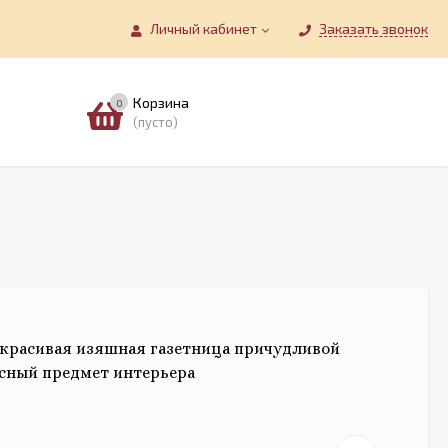
Личный кабинет
Заказать звонок
Корзина
0
(пусто)
красивая изяшная газетница причудливой
сный предмет интерьера