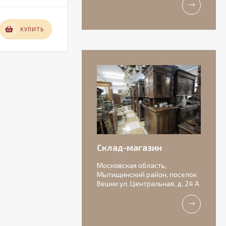
23 800
КУПИТЬ
КУПИТЬ
₽
Антикварная
бисквитная
композиция с
156 000
подписью автора.
₽
Склад-магазин
Московская область,
Мытищинский район, поселок
Вешки ул. Центральная, д. 24 А
Очаровательные
старинные роузбоулы.
Идеальное состояние.
11 000
₽