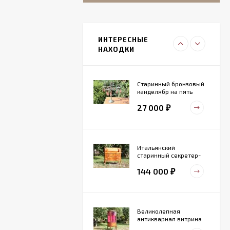
Итальянский
живописный
фарфоровый
ИНТЕРЕСНЫЕ
27 000
светильник
₽
НАХОДКИ
Старинный бронзовый
канделябр на пять
свечей. Конец 19 века
27 000
₽
Итальянский
старинный секретер-
бюро
144 000
₽
Великолепная
антикварная витрина
маркетри