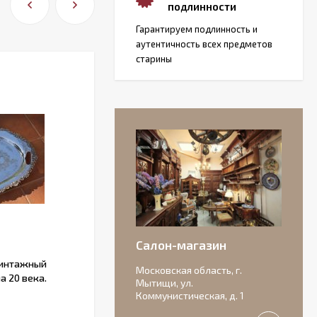
подлинности
Гарантируем подлинность и
аутентичность всех предметов
старины
Салон-магазин
винтажный
Антикварная настольная лампа со
Московская область, г.
а 20 века.
старинным абажуром
Мытищи, ул.
Коммунистическая, д. 1
В НАЛИЧИИ