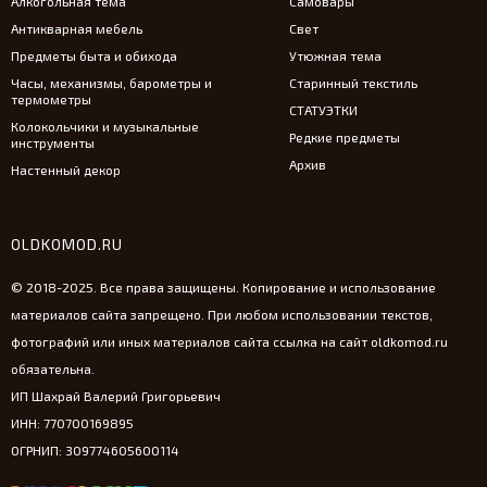
Алкогольная тема
Самовары
Антикварная мебель
Свет
Предметы быта и обихода
Утюжная тема
Часы, механизмы, барометры и
Старинный текстиль
термометры
СТАТУЭТКИ
Колокольчики и музыкальные
Редкие предметы
инструменты
Архив
Настенный декор
OLDKOMOD.RU
© 2018-2025. Все права защищены. Копирование и использование
материалов сайта запрещено. При любом использовании текстов,
фотографий или иных материалов сайта ссылка на сайт oldkomod.ru
обязательна.
ИП Шахрай Валерий Григорьевич
ИНН: 770700169895
ОГРНИП: 309774605600114