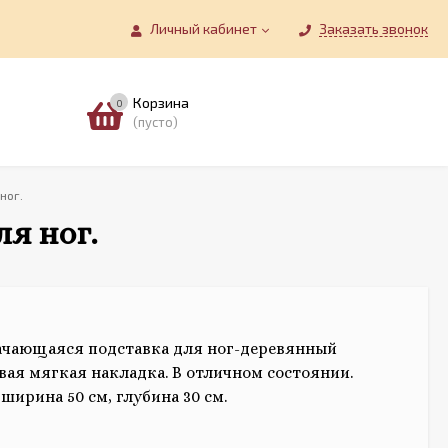
Личный кабинет
Заказать звонок
Корзина
0
(пусто)
ног.
я ног.
ачающаяся подставка для ног-деревянный
евая мягкая накладка. В отличном состоянии.
 ширина 50 см, глубина 30 см.