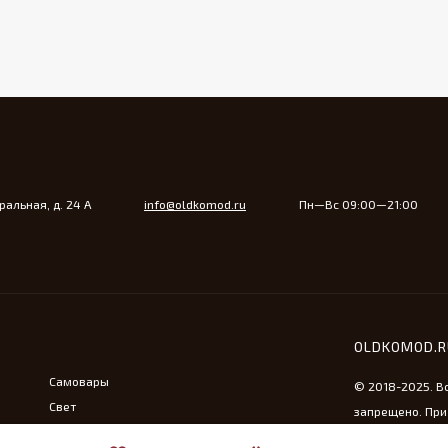
альная, д. 24 А
info@oldkomod.ru
Пн—Вс 09:00—21:00
OLDKOMOD.
Самовары
© 2018-2025. В
Свет
запрещено. При
Утюжная тема
ссылка на сайт 