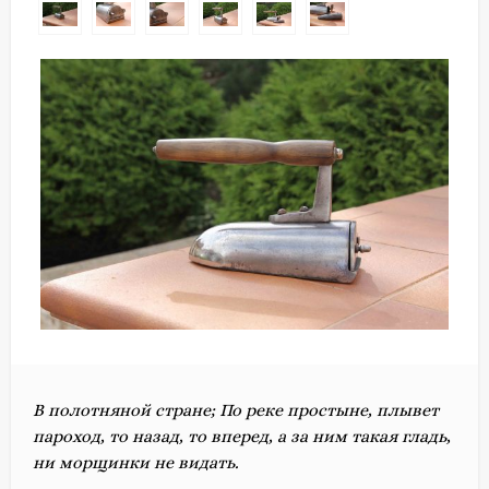
В полотняной стране;
По реке простыне, п
лывет
пароход, т
о назад, то вперед, а
за ним такая гладь,
ни
морщинки не видать.