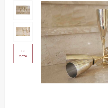
+ 8
фото