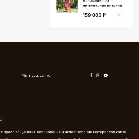
Великолепная
антикварная витрина
маркетри
159 000
₽
Старинный
деревянный зольник
39 000
₽
Мы в соц. сетях
Тарелка для
сервировка Жар-птица
- На удачу
14 000
₽
Винтажная охотничья
RU
пороховница из латуни
13 800
₽
се права защищены. Копирование и использование материалов сайта