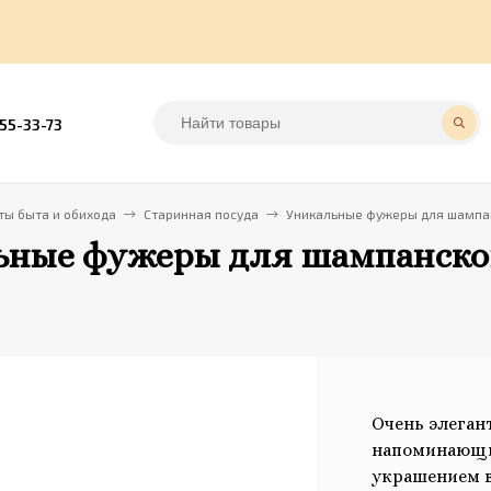
555-33-73
ы быта и обихода
Старинная посуда
Уникальные фужеры для шампанск
ные фужеры для шампанского 
Очень элеган
напоминающи
украшением в