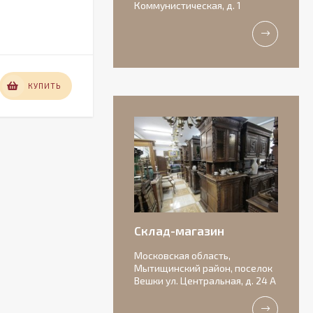
Коммунистическая, д. 1
рукоятками из рога.
В НАЛИЧИИ
12 000
КУПИТЬ
КУПИТЬ
₽
Антикварная
бисквитная
композиция с
156 000
подписью автора.
₽
Склад-магазин
Московская область,
Мытищинский район, поселок
Вешки ул. Центральная, д. 24 А
Очаровательные
старинные роузбоулы.
Идеальное состояние.
11 000