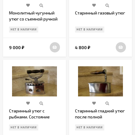
Монолитный чугунный
Старинный газовый утюг
утюг со съемной ручкой
НЕТ В НАЛИЧИИ
НЕТ В НАЛИЧИИ
9 000
4 800
₽
₽
Старинный утюг с
Старинный гладкий утюг
рыбками. Состояние
после полной
идеальное. Европа.
реставрации. Европа.
НЕТ В НАЛИЧИИ
НЕТ В НАЛИЧИИ
Начало 20 века
Середина 20 века