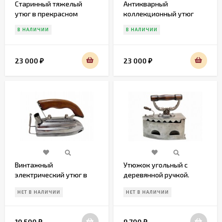
Старинный тяжелый
Антикварный
утюг в прекрасном
коллекционный утюг
состоянии.
В НАЛИЧИИ
В НАЛИЧИИ
23 000
23 000
₽
₽
Винтажный
Утюжок угольный с
электрический утюг в
деревянной ручкой.
рабочем состоянии.
Середина 20 века.
НЕТ В НАЛИЧИИ
НЕТ В НАЛИЧИИ
Середина 20 вв
10 500
9 700
₽
₽