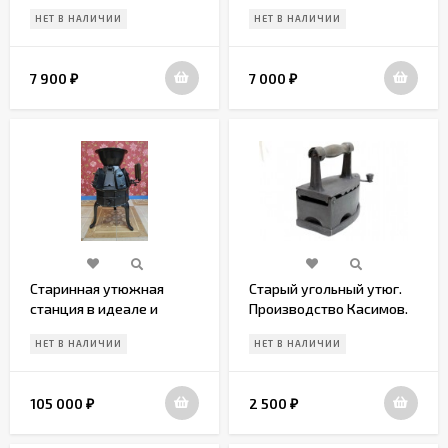
НЕТ В НАЛИЧИИ
НЕТ В НАЛИЧИИ
7 900
7 000
₽
₽
Старинная утюжная
Старый угольный утюг.
станция в идеале и
Производство Касимов.
полном сборе!
Россия. Начало 20 в.
НЕТ В НАЛИЧИИ
НЕТ В НАЛИЧИИ
Настоящий ЭКСКЛЮЗИВ
105 000
2 500
₽
₽