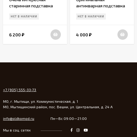
старинная подставка
антикварная подставка
под утюг. Европа. Начало
под горячее. Европа.
НЕТ В НАЛИЧИИ
НЕТ В НАЛИЧИИ
20 века
Начало 20 века
6 200
4 000
₽
₽
+7 (905) 555-33-73
МО, г. Мытищи, ул. Коммунистическая, д. 1
МО, Мытищинский район, пос. Вешки, ул. Центральная, д. 24 А
info@oldkomod.ru
Пн—Вс 09:00—21:00
Мы в соц. сетях