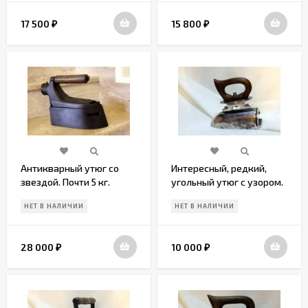
17 500
15 800
₽
₽
Антикварный утюг со
Интересный, редкий,
звездой. Почти 5 кг.
угольный утюг с узором.
Утюг-монстр. Европа.
Европа.Конец 19 века
НЕТ В НАЛИЧИИ
НЕТ В НАЛИЧИИ
Начало 20 в
28 000
10 000
₽
₽