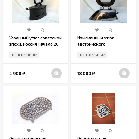
Угольный утюг советской
Изысканный утюг
эпохи. Россия Начало 20
австрийского
века
происхождения. Австрия.
НЕТ В НАЛИЧИИ
НЕТ В НАЛИЧИИ
Начало 20 века
2 900
18 000
₽
₽
Очень интересная
Оригинальная