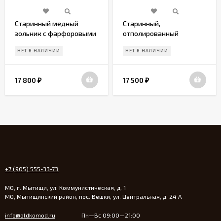
Старинный медный
Старинный,
зольник с фарфоровыми
отполированный
ручками
зольник из меди. Европа.
НЕТ В НАЛИЧИИ
НЕТ В НАЛИЧИИ
Начало 20 века.
17 800
17 500
₽
₽
+7 (905) 555-33-73
МО, г. Мытищи, ул. Коммунистическая, д. 1
МО, Мытищинский район, пос. Вешки, ул. Центральная, д. 24 А
info@oldkomod.ru
Пн—Вс 09:00—21:00