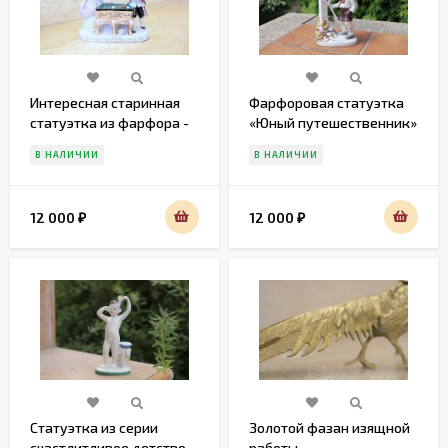
Интересная старинная
Фарфоровая статуэтка
статуэтка из фарфора -
«Юный путешественник»
бильярд
Carl Schneider. Германия
В НАЛИЧИИ
В НАЛИЧИИ
20 век.
12 000
12 000
₽
₽
Статуэтка из серии
Золотой фазан изящной
счастлитливое детство
работы