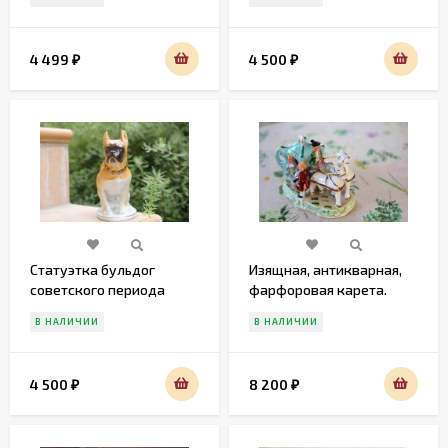
4 499
4 500
₽
₽
Статуэтка бульдог
Изящная, антикварная,
советского периода
фарфоровая карета.
Дама с кавалером.
В НАЛИЧИИ
В НАЛИЧИИ
4 500
8 200
₽
₽