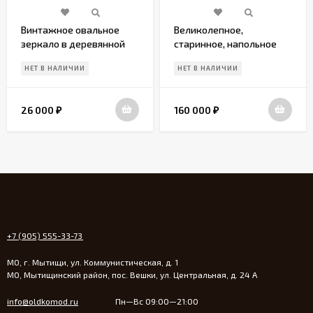
Винтажное овальное
Великолепное,
зеркало в деревянной
старинное, напольное
оправе. Бельгия.
зеркало. Европа. Начало
НЕТ В НАЛИЧИИ
НЕТ В НАЛИЧИИ
20 века.
26 000
160 000
₽
₽
+7 (905) 555-33-73
МО, г. Мытищи, ул. Коммунистическая, д. 1
МО, Мытищинский район, пос. Вешки, ул. Центральная, д. 24 А
info@oldkomod.ru
Пн—Вс 09:00—21:00