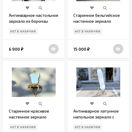
Антикварное настольное
Старинное бельгийское
зеркало из боронзы
настенное зеркало
НЕТ В НАЛИЧИИ
НЕТ В НАЛИЧИИ
6 900
15 000
₽
₽
Старинное красивое
Антикварное латунное
настенное зеркало
напольное зеркало с
поворотным
НЕТ В НАЛИЧИИ
НЕТ В НАЛИЧИИ
механизмом