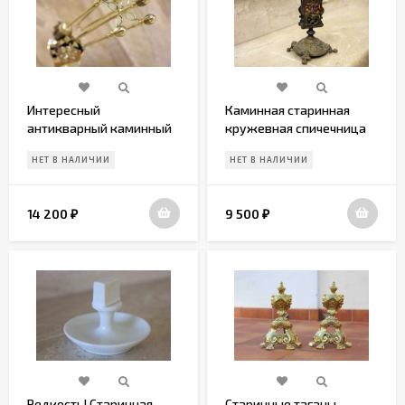
Интересный
Каминная старинная
антикварный каминный
кружевная спичечница
набор из полированной
НЕТ В НАЛИЧИИ
НЕТ В НАЛИЧИИ
латуни
14 200
9 500
₽
₽
Редкость! Старинная
Старинные таганы -