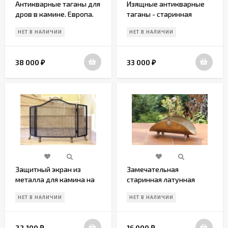
Антикварные таганы для
Изящные антикварные
дров в камине. Европа.
таганы - старинная
Начало 20 в.
подставка под дрова в
НЕТ В НАЛИЧИИ
НЕТ В НАЛИЧИИ
камин. Франция. 19 век.
38 000
33 000
₽
₽
Защитный экран из
Замечательная
металла для камина на
старинная латунная
кошачьих лапках
дровница на лапках.
НЕТ В НАЛИЧИИ
НЕТ В НАЛИЧИИ
Начало 20 века.
22 100
16 000
₽
₽