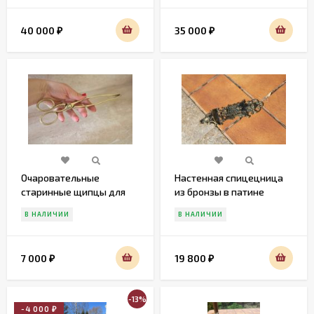
40 000
35 000
₽
₽
Очаровательные
Настенная спицецница
старинные щипцы для
из бронзы в патине
угля.
В НАЛИЧИИ
В НАЛИЧИИ
7 000
19 800
₽
₽
-13%
-4 000
₽