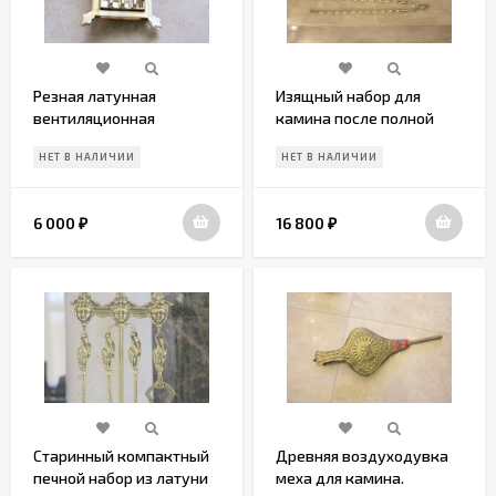
Резная латунная
Изящный набор для
вентиляционная
камина после полной
решеточка "Глазок"
реставрации и
НЕТ В НАЛИЧИИ
НЕТ В НАЛИЧИИ
полировки.
6 000
16 800
₽
₽
Старинный компактный
Древняя воздуходувка
печной набор из латуни
меха для камина.