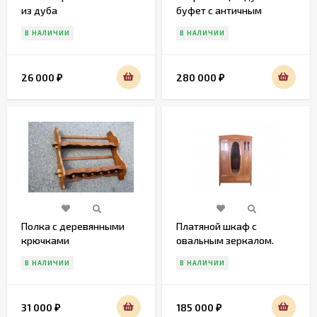
из дуба
буфет с античным
мотивом и резьбой
В НАЛИЧИИ
В НАЛИЧИИ
26 000
280 000
₽
₽
Полка с деревянными
Платяной шкаф с
крючками
овальным зеркалом.
Дуб. стиль Людовика IV
В НАЛИЧИИ
В НАЛИЧИИ
31 000
185 000
₽
₽